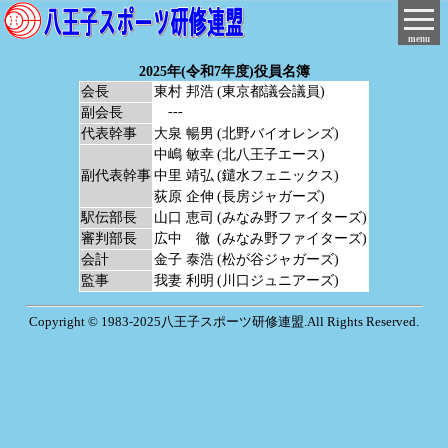
menu
2025年(令和7年度)役員名簿
会長
東村 邦浩
(東京都議会議員)
---
副会長
代表幹事
大泉 暢男
(北野バイオレンズ)
中嶋 敏幸
(北八王子エース)
副代表幹事
中里 靖弘
(鑓水フェニックス)
荻原 企伸
(長房ジャガーズ)
駅伝部長
山口 恵司
(みなみ野ファイターズ)
審判部長
広中 徹
(みなみ野ファイターズ)
会計
金子 泰浩
(松が谷ジャガーズ)
監事
我妻 利明
(川口ジュニアーズ)
Copyright © 1983-2025八王子スポーツ研修連盟.All Rights Reserved.