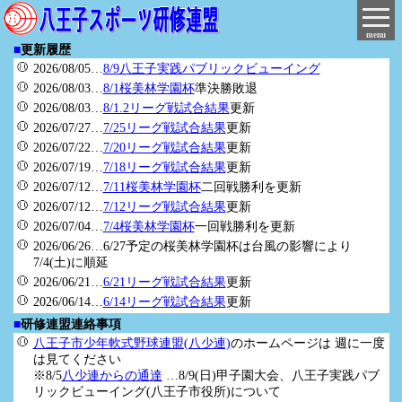
menu
■
更新履歴
2026/08/05…
8/9八王子実践パブリックビューイング
2026/08/03…
8/1桜美林学園杯
準決勝敗退
2026/08/03…
8/1.2リーグ戦試合結果
更新
2026/07/27…
7/25リーグ戦試合結果
更新
2026/07/22…
7/20リーグ戦試合結果
更新
2026/07/19…
7/18リーグ戦試合結果
更新
2026/07/12…
7/11桜美林学園杯
二回戦勝利を更新
2026/07/12…
7/12リーグ戦試合結果
更新
2026/07/04…
7/4桜美林学園杯
一回戦勝利を更新
2026/06/26…6/27予定の桜美林学園杯は台風の影響により
7/4(土)に順延
2026/06/21…
6/21リーグ戦試合結果
更新
2026/06/14…
6/14リーグ戦試合結果
更新
■
研修連盟連絡事項
八王子市少年軟式野球連盟(八少連)
のホームページは 週に一度
は見てください
※8/5
八少連からの通達
…8/9(日)甲子園大会、八王子実践パブ
リックビューイング(八王子市役所)について