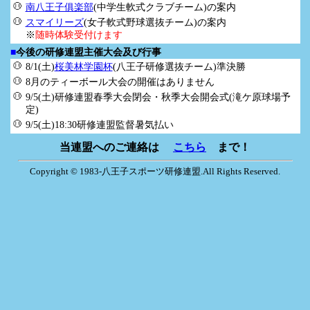
南八王子俱楽部
(中学生軟式クラブチーム)の案内
スマイリーズ
(女子軟式野球選抜チーム)の案内
※
随時体験受付けます
■
今後の研修連盟主催大会及び行事
8/1(土)
桜美林学園杯
(八王子研修選抜チーム)準決勝
8月のティーボール大会の開催はありません
9/5(土)研修連盟春季大会閉会・秋季大会開会式(滝ケ原球場予
定)
9/5(土)18:30研修連盟監督暑気払い
当連盟へのご連絡は
こちら
まで！
Copyright © 1983-八王子スポーツ研修連盟.All Rights Reserved.