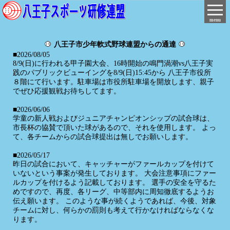
menu
八王子市少年軟式野球連盟からの通達
■2026/08/05
8/9(日)に行われる甲子園大会、16時開始の鳴門渦潮vs八王子実
践のパブリックビューイングを8/9(日)15:45から 八王子市役所
８階にて行います。駐車場は市役所駐車場を開放します、親子
でぜひ応援観戦お待ちしてます。
■2026/06/06
学童の新人戦およびジュニアチャンピオンシップの試合球は、
市長杯の協賛で頂いた球があるので、それを使用します。 よっ
て、各チームからの試合球提出は無しでお願いします。
■2026/05/17
昨日の試合において、キャッチャーがファールカップを付けて
いないという事案が発生しております。 大会注意事項にファー
ルカップを付けるよう記載しております。 選手の安全を守るた
めですので、再度、各リーグ、中等部内に周知徹底するようお
伝え願います。 このような事が続くようであれば、今後、対象
チームに対し、何らかの罰則も考えて行かなければならなくな
ります。